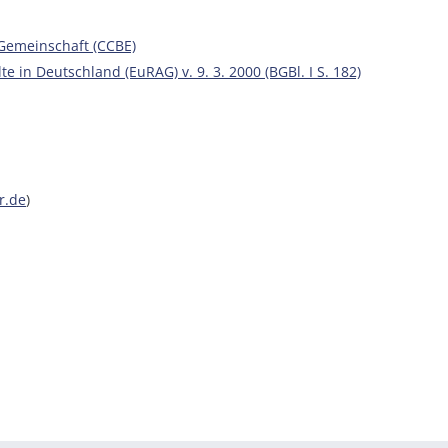
Gemeinschaft (CCBE)
e in Deutschland (EuRAG) v. 9. 3. 2000 (BGBl. I S. 182)
r.de
)