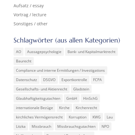
Aufsatz / essay
Vortrag / lecture
Sonstiges / other
Schlagwörter (aus allen Kategorien)
AO
Aussagepsychologie
Bank- und Kapitalmarktrecht
Baurecht
Compliance und interne Ermittlungen / Investigations
Datenschutz
DSGVO
Exportkontrolle
FCPA
Gesellschafts- und Aktienrecht
Gladstein
Glaubhaftigkeitsgutachten
GmbH
HinSchG
internationale Bezüge
Kirche
Kirchenrecht
kirchliches Vermögensrecht
Korruption
KWG
Lau
Litzka
Missbrauch
Missbrauchsgutachten
NPO