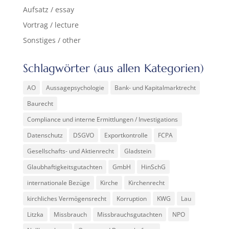
Aufsatz / essay
Vortrag / lecture
Sonstiges / other
Schlagwörter (aus allen Kategorien)
AO
Aussagepsychologie
Bank- und Kapitalmarktrecht
Baurecht
Compliance und interne Ermittlungen / Investigations
Datenschutz
DSGVO
Exportkontrolle
FCPA
Gesellschafts- und Aktienrecht
Gladstein
Glaubhaftigkeitsgutachten
GmbH
HinSchG
internationale Bezüge
Kirche
Kirchenrecht
kirchliches Vermögensrecht
Korruption
KWG
Lau
Litzka
Missbrauch
Missbrauchsgutachten
NPO