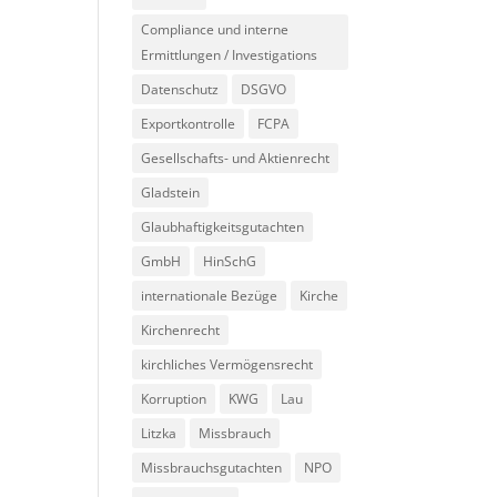
Compliance und interne
Ermittlungen / Investigations
Datenschutz
DSGVO
Exportkontrolle
FCPA
Gesellschafts- und Aktienrecht
Gladstein
Glaubhaftigkeitsgutachten
GmbH
HinSchG
internationale Bezüge
Kirche
Kirchenrecht
kirchliches Vermögensrecht
Korruption
KWG
Lau
Litzka
Missbrauch
Missbrauchsgutachten
NPO