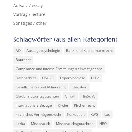
Aufsatz / essay
Vortrag / lecture
Sonstiges / other
Schlagwörter (aus allen Kategorien)
AO
Aussagepsychologie
Bank- und Kapitalmarktrecht
Baurecht
Compliance und interne Ermittlungen / Investigations
Datenschutz
DSGVO
Exportkontrolle
FCPA
Gesellschafts- und Aktienrecht
Gladstein
Glaubhaftigkeitsgutachten
GmbH
HinSchG
internationale Bezüge
Kirche
Kirchenrecht
kirchliches Vermögensrecht
Korruption
KWG
Lau
Litzka
Missbrauch
Missbrauchsgutachten
NPO