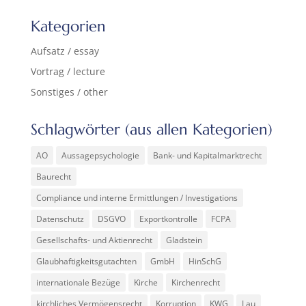
Kategorien
Aufsatz / essay
Vortrag / lecture
Sonstiges / other
Schlagwörter (aus allen Kategorien)
AO
Aussagepsychologie
Bank- und Kapitalmarktrecht
Baurecht
Compliance und interne Ermittlungen / Investigations
Datenschutz
DSGVO
Exportkontrolle
FCPA
Gesellschafts- und Aktienrecht
Gladstein
Glaubhaftigkeitsgutachten
GmbH
HinSchG
internationale Bezüge
Kirche
Kirchenrecht
kirchliches Vermögensrecht
Korruption
KWG
Lau