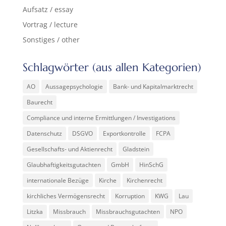
Aufsatz / essay
Vortrag / lecture
Sonstiges / other
Schlagwörter (aus allen Kategorien)
AO
Aussagepsychologie
Bank- und Kapitalmarktrecht
Baurecht
Compliance und interne Ermittlungen / Investigations
Datenschutz
DSGVO
Exportkontrolle
FCPA
Gesellschafts- und Aktienrecht
Gladstein
Glaubhaftigkeitsgutachten
GmbH
HinSchG
internationale Bezüge
Kirche
Kirchenrecht
kirchliches Vermögensrecht
Korruption
KWG
Lau
Litzka
Missbrauch
Missbrauchsgutachten
NPO