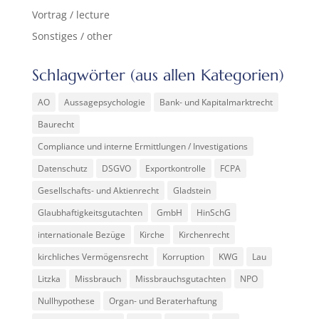
Vortrag / lecture
Sonstiges / other
Schlagwörter (aus allen Kategorien)
AO
Aussagepsychologie
Bank- und Kapitalmarktrecht
Baurecht
Compliance und interne Ermittlungen / Investigations
Datenschutz
DSGVO
Exportkontrolle
FCPA
Gesellschafts- und Aktienrecht
Gladstein
Glaubhaftigkeitsgutachten
GmbH
HinSchG
internationale Bezüge
Kirche
Kirchenrecht
kirchliches Vermögensrecht
Korruption
KWG
Lau
Litzka
Missbrauch
Missbrauchsgutachten
NPO
Nullhypothese
Organ- und Beraterhaftung