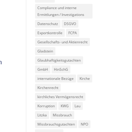
Compliance und interne
Ermittlungen / Investigations
Datenschutz
DSGVO
Exportkontrolle
FCPA
Gesellschafts- und Aktienrecht
Gladstein
Glaubhaftigkeitsgutachten
n
GmbH
HinSchG
internationale Bezüge
Kirche
Kirchenrecht
kirchliches Vermögensrecht
Korruption
KWG
Lau
Litzka
Missbrauch
Missbrauchsgutachten
NPO