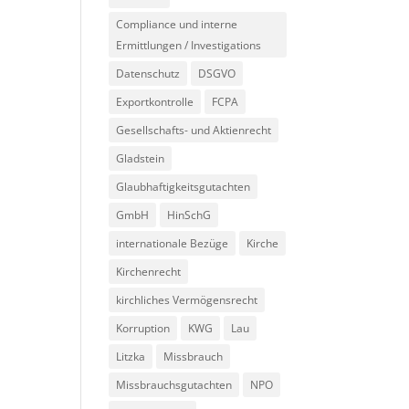
Compliance und interne
Ermittlungen / Investigations
Datenschutz
DSGVO
Exportkontrolle
FCPA
Gesellschafts- und Aktienrecht
Gladstein
Glaubhaftigkeitsgutachten
GmbH
HinSchG
internationale Bezüge
Kirche
Kirchenrecht
kirchliches Vermögensrecht
Korruption
KWG
Lau
Litzka
Missbrauch
Missbrauchsgutachten
NPO