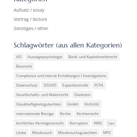
Aufsatz / essay
Vortrag / lecture
Sonstiges / other
Schlagwörter (aus allen Kategorien)
AO
Aussagepsychologie
Bank- und Kapitalmarktrecht
Baurecht
Compliance und interne Ermittlungen / Investigations
Datenschutz
DSGVO
Exportkontrolle
FCPA
Gesellschafts- und Aktienrecht
Gladstein
Glaubhaftigkeitsgutachten
GmbH
HinSchG
internationale Bezüge
Kirche
Kirchenrecht
kirchliches Vermögensrecht
Korruption
KWG
Lau
Litzka
Missbrauch
Missbrauchsgutachten
NPO