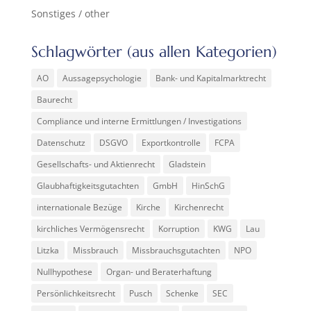
Sonstiges / other
Schlagwörter (aus allen Kategorien)
AO
Aussagepsychologie
Bank- und Kapitalmarktrecht
Baurecht
Compliance und interne Ermittlungen / Investigations
Datenschutz
DSGVO
Exportkontrolle
FCPA
Gesellschafts- und Aktienrecht
Gladstein
Glaubhaftigkeitsgutachten
GmbH
HinSchG
internationale Bezüge
Kirche
Kirchenrecht
kirchliches Vermögensrecht
Korruption
KWG
Lau
Litzka
Missbrauch
Missbrauchsgutachten
NPO
Nullhypothese
Organ- und Beraterhaftung
Persönlichkeitsrecht
Pusch
Schenke
SEC