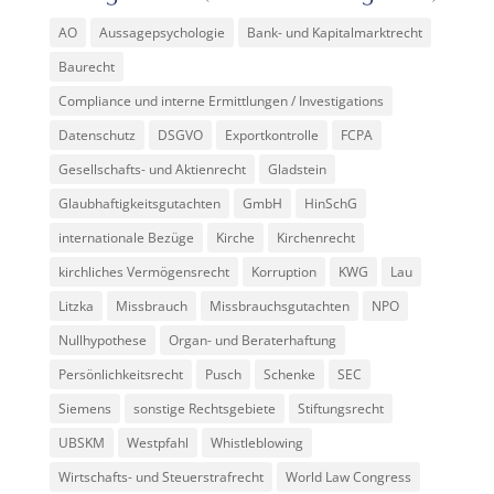
AO
Aussagepsychologie
Bank- und Kapitalmarktrecht
Baurecht
Compliance und interne Ermittlungen / Investigations
Datenschutz
DSGVO
Exportkontrolle
FCPA
Gesellschafts- und Aktienrecht
Gladstein
Glaubhaftigkeitsgutachten
GmbH
HinSchG
internationale Bezüge
Kirche
Kirchenrecht
kirchliches Vermögensrecht
Korruption
KWG
Lau
Litzka
Missbrauch
Missbrauchsgutachten
NPO
Nullhypothese
Organ- und Beraterhaftung
Persönlichkeitsrecht
Pusch
Schenke
SEC
Siemens
sonstige Rechtsgebiete
Stiftungsrecht
UBSKM
Westpfahl
Whistleblowing
Wirtschafts- und Steuerstrafrecht
World Law Congress