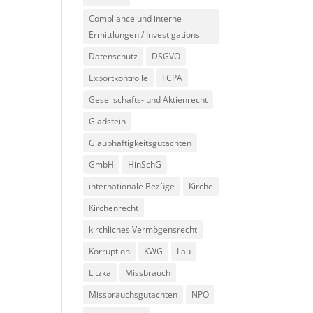
Compliance und interne
Ermittlungen / Investigations
Datenschutz
DSGVO
Exportkontrolle
FCPA
Gesellschafts- und Aktienrecht
Gladstein
Glaubhaftigkeitsgutachten
GmbH
HinSchG
internationale Bezüge
Kirche
Kirchenrecht
kirchliches Vermögensrecht
Korruption
KWG
Lau
Litzka
Missbrauch
Missbrauchsgutachten
NPO