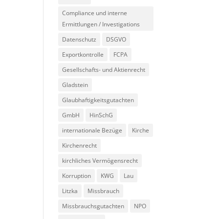
Compliance und interne
Ermittlungen / Investigations
Datenschutz
DSGVO
Exportkontrolle
FCPA
Gesellschafts- und Aktienrecht
Gladstein
Glaubhaftigkeitsgutachten
GmbH
HinSchG
internationale Bezüge
Kirche
Kirchenrecht
kirchliches Vermögensrecht
Korruption
KWG
Lau
Litzka
Missbrauch
Missbrauchsgutachten
NPO