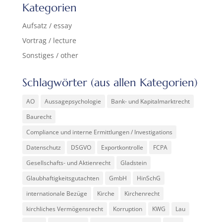
Kategorien
Aufsatz / essay
Vortrag / lecture
Sonstiges / other
Schlagwörter (aus allen Kategorien)
AO
Aussagepsychologie
Bank- und Kapitalmarktrecht
Baurecht
Compliance und interne Ermittlungen / Investigations
Datenschutz
DSGVO
Exportkontrolle
FCPA
Gesellschafts- und Aktienrecht
Gladstein
Glaubhaftigkeitsgutachten
GmbH
HinSchG
internationale Bezüge
Kirche
Kirchenrecht
kirchliches Vermögensrecht
Korruption
KWG
Lau