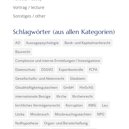
Vortrag / lecture
Sonstiges / other
Schlagwörter (aus allen Kategorien)
AO
Aussagepsychologie
Bank- und Kapitalmarktrecht
Baurecht
Compliance und interne Ermittlungen / Investigations
Datenschutz
DSGVO
Exportkontrolle
FCPA
Gesellschafts- und Aktienrecht
Gladstein
Glaubhaftigkeitsgutachten
GmbH
HinSchG
internationale Bezüge
Kirche
Kirchenrecht
kirchliches Vermögensrecht
Korruption
KWG
Lau
Litzka
Missbrauch
Missbrauchsgutachten
NPO
Nullhypothese
Organ- und Beraterhaftung