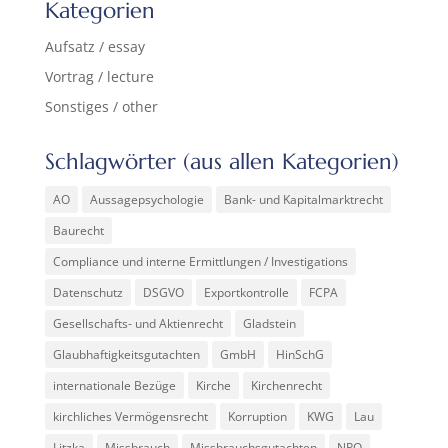
Kategorien
Aufsatz / essay
Vortrag / lecture
Sonstiges / other
Schlagwörter (aus allen Kategorien)
AO
Aussagepsychologie
Bank- und Kapitalmarktrecht
Baurecht
Compliance und interne Ermittlungen / Investigations
Datenschutz
DSGVO
Exportkontrolle
FCPA
Gesellschafts- und Aktienrecht
Gladstein
Glaubhaftigkeitsgutachten
GmbH
HinSchG
internationale Bezüge
Kirche
Kirchenrecht
kirchliches Vermögensrecht
Korruption
KWG
Lau
Litzka
Missbrauch
Missbrauchsgutachten
NPO