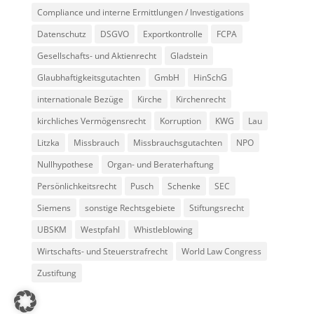
Compliance und interne Ermittlungen / Investigations
Datenschutz
DSGVO
Exportkontrolle
FCPA
Gesellschafts- und Aktienrecht
Gladstein
Glaubhaftigkeitsgutachten
GmbH
HinSchG
internationale Bezüge
Kirche
Kirchenrecht
kirchliches Vermögensrecht
Korruption
KWG
Lau
Litzka
Missbrauch
Missbrauchsgutachten
NPO
Nullhypothese
Organ- und Beraterhaftung
Persönlichkeitsrecht
Pusch
Schenke
SEC
Siemens
sonstige Rechtsgebiete
Stiftungsrecht
UBSKM
Westpfahl
Whistleblowing
Wirtschafts- und Steuerstrafrecht
World Law Congress
Zustiftung